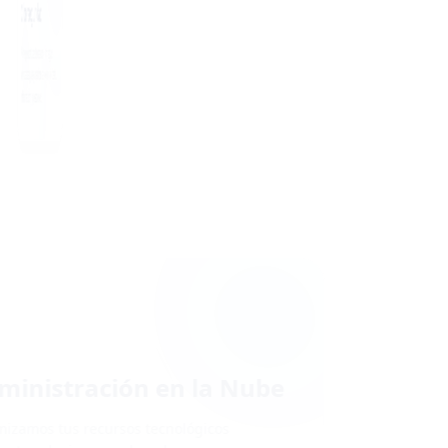
Ciberseguridad
Protegemos tus sistemas con estrategias
avanzadas para garantizar la seguridad de tu
información y operaciones.
Administración en la Nube
Optimizamos tus recursos tecnológicos